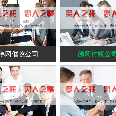
佛冈催收公司
佛冈讨账公