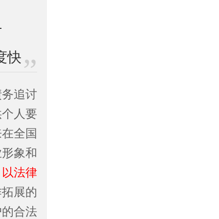
度快
债务追讨
供个人要
来在全国
业形象和
。
以法律
作拓展的
户的合法