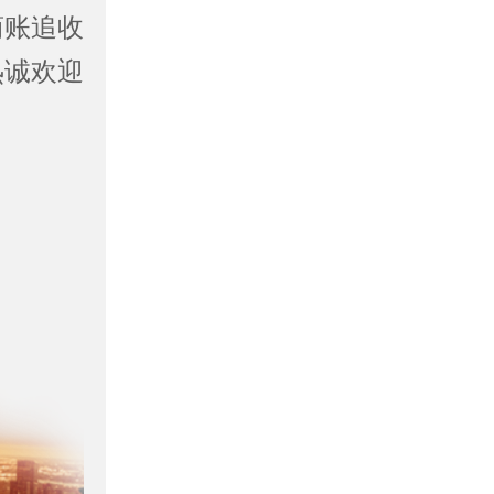
商账追收
热诚欢迎