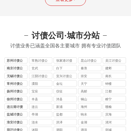
讨债公司·城市分站
讨债业务已涵盖全国各主要城市 拥有专业讨债团队
苏州讨债公
常熟讨债公
张家港讨债
昆山讨债公
吴江讨债公
司
司
公司
司
司
南京讨债公
玄武
白下
秦淮
建邺
司
无锡讨债公
江阴讨债公
宜兴讨债公
崇安
南长
司
司
司
常州讨债公
溧阳
金坛
天宁
钟楼
司
扬州讨债公
宝应
仪征
高邮
江都
司
徐州讨债公
丰县
沛县
铜山
睢宁
司
连云港讨债
连云
新浦
海州
赣榆
公司
盐城讨债公
亭湖
盐都
响水
滨海
司
淮安讨债公
涟水
洪泽
金湖
清河
司
宿迁讨债公
沭阳
泗阳
泗洪
宿城