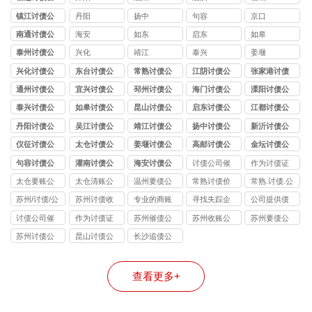
司
镇江讨债公
丹阳
扬中
句容
京口
司
南通讨债公
海安
如东
启东
如皋
司
泰州讨债公
兴化
靖江
泰兴
姜堰
司
兴化讨债公
东台讨债公
常熟讨债公
江阴讨债公
张家港讨债
司
司
司
司
公司
通州讨债公
宜兴讨债公
邳州讨债公
海门讨债公
溧阳讨债公
司
司
司
司
司
泰兴讨债公
如皋讨债公
昆山讨债公
启东讨债公
江都讨债公
司
司
司
司
司
丹阳讨债公
吴江讨债公
靖江讨债公
扬中讨债公
新沂讨债公
司
司
司
司
司
仪征讨债公
太仓讨债公
姜堰讨债公
高邮讨债公
金坛讨债公
司
司
司
司
司
句容讨债公
灌南讨债公
海安讨债公
讨债公司催
作为讨债证
司
司
司
收
据
太仓要账公
太仓清账公
温州要债公
常熟讨债价
常熟.讨债.公
司
司
司
格
司
苏州/讨债/公
苏州讨债收
专业的商账
寻找失踪企
公司提供债
司
费
追收师
业和个人
务追讨
讨债公司催
作为讨债证
苏州催债公
苏州收账公
苏州要债公
收
据
司
司
司
苏州讨债公
昆山讨债公
长沙追债公
司
司
司
查看更多+