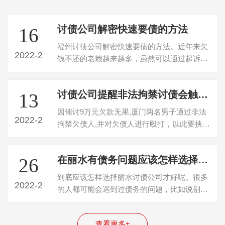
讨债公司解密快速要债的方法
16
福州讨债公司解密快速要债的方法。近年来欠
2022-2
钱不还的老赖越来越多，虽然可以通过起诉来
维权，然而现实中大多数人都等不起法院…
讨债公司提醒非法拘禁讨债会触犯刑法
13
因催讨9万元欠款无果,厦门两名男子通过非法
2022-2
拘禁欠债人,并对欠债人进行殴打，以此要挟欠
债人想办法还款。日前，电影中常见的…
在丽水有债务问题应该怎样选择讨债公司
26
到底应该怎样选择丽水讨债公司才好呢。很多
2022-2
的人都可能会遇到过债务的问题，比如说别人
借了自己的钱，然后自己没有找他，还的…
查看更多+