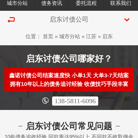
城市分站
债务资讯
委托流程
联系我们
启东讨债公司
位置：
首页
»
城市分站
»
江苏
»
启东
启东讨债公司哪家好？
鑫诺讨债公司结案速度快 小单1天 大单3-7天结案
拥有10年以上的债务追讨经验 收债技巧手段丰富
138-5811-6096
启东讨债公司常见问题
10年债务追收经验 回款率达95%以上 不回款不收取佣金