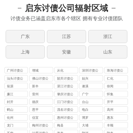
启东讨债公司辐射区域
讨债业务已涵盖启东市各个辖区 拥有专业讨债团队
广东
江苏
浙江
上海
安徽
山东
广州讨债公
增城
从化
深圳讨债公
珠海讨债公
司
司
司
汕头讨债公
佛山讨债公
韶关讨债公
始兴
仁化
司
司
司
翁源
新丰
湛江讨债公
遂溪
徐闻
司
廉江
雷州
肇庆讨债公
广宁
怀集
司
封开
德庆
江门讨债公
台山
开平
司
鹤山
恩平
茂名讨债公
电白
高州
司
化州
信宜
惠州讨债公
博罗
惠东
司
龙门
梅州讨债公
梅县
大埔
丰顺
司