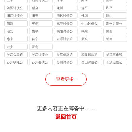
五华
汕尾讨债公
海丰
陆河
陆丰
司
河源讨债公
紫金
龙川
连平
和平
司
阳江讨债公
阳春
清远讨债公
佛冈
阳山
司
司
清新
英德
东莞讨债公
中山讨债公
潮州讨债公
司
司
司
潮安
饶平
揭阳讨债公
揭东
揭西
司
惠来
普宁
云浮讨债公
新兴
郁南
司
云安
罗定
吴江欠款追
吴江讨债公
吴江借款追
应收账款追
吴江三角账
讨
司
讨
讨
追收
苏州收账公
苏州要债公
苏州讨债公
昆山讨债公
长沙追债公
司
司
司
司
司
查看更多+
更多内容正在筹备中……
返回首页