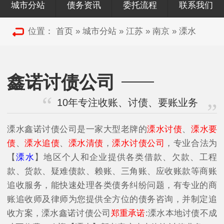
城市分站
债务资讯
委托流程
联系我们
位置：
首页
»
城市分站
»
江苏
»
南京
»
溧水
鑫诺讨债公司
10年专注收账、讨债、要账业务
溧水鑫诺讨债公司是一家大型老牌的
溧水讨债
、
溧水要
债
、
溧水追债
、
溧水清债
，
溧水讨债公司
，专业合法为
【
溧水
】地区个人和企业提供各类借款、欠款、工程
款、货款、疑难债款、赖账、三角账、应收账款等商账
追收服务，能快速处理各类债务纠纷问题，有专业的商
账追收师及律师为您提供全方位的债务咨询，并制定追
收方案，溧水鑫诺讨债公司
郑重承诺
:溧水本地讨债不成