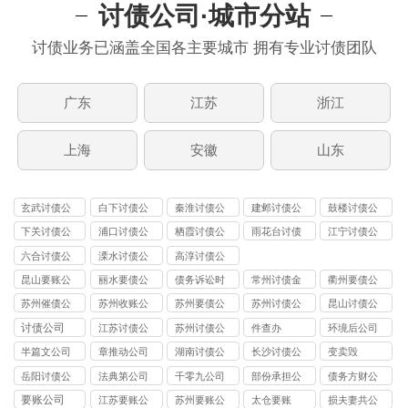
讨债公司·城市分站
讨债业务已涵盖全国各主要城市 拥有专业讨债团队
广东
江苏
浙江
上海
安徽
山东
玄武讨债公
白下讨债公
秦淮讨债公
建邺讨债公
鼓楼讨债公
司
司
司
司
司
下关讨债公
浦口讨债公
栖霞讨债公
雨花台讨债
江宁讨债公
司
司
司
公司
司
六合讨债公
溧水讨债公
高淳讨债公
司
司
司
昆山要账公
丽水要债公
债务诉讼时
常州讨债金
衢州要债公
司
司
效
坛公司
司
苏州催债公
苏州收账公
苏州要债公
苏州讨债公
昆山讨债公
司
司
司
司
司
讨债公司
江苏讨债公
苏州讨债公
件查办
环境后公司
司
司
半篇文公司
章推动公司
湖南讨债公
长沙讨债公
变卖毁
司
司
岳阳讨债公
法典第公司
千零九公司
部份承担公
债务方财公
司
司
司
要账公司
江苏要账公
苏州要账公
太仓要账
损夫妻共公