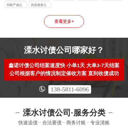
司
司
司
同财产或公
伪造债务公
司
司
查看更多+
溧水讨债公司哪家好？
鑫诺讨债公司结案速度快 小单1天 大单3-7天结案
公司根据客户的情况制定催收方案 直到收债成功
138-5811-6096
溧水讨债公司·服务分类
快速追债 · 合法要债 · 商务讨账 · 专业清账