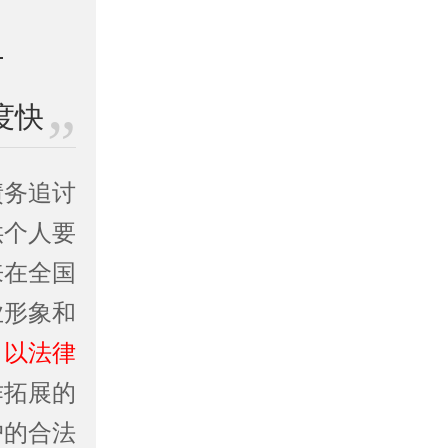
度快
债务追讨
供个人要
来在全国
业形象和
。
以法律
作拓展的
户的合法