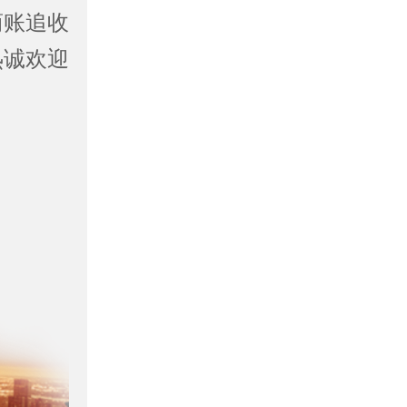
商账追收
热诚欢迎