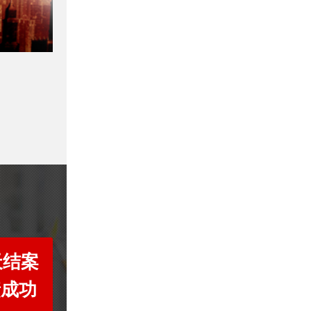
天结案
债成功