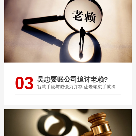
03
吴忠要账公司追讨老赖?
智慧手段与威慑力并存 让老赖束手就擒