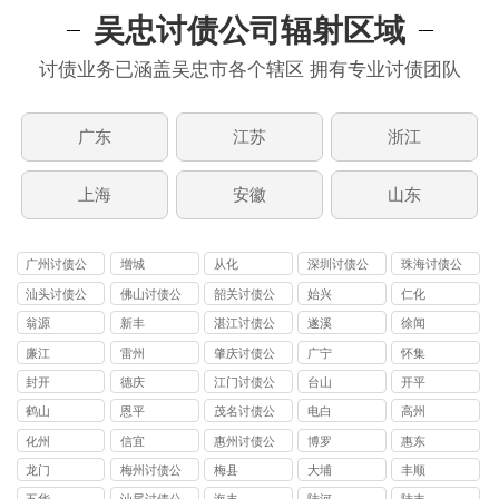
吴忠讨债公司辐射区域
讨债业务已涵盖吴忠市各个辖区 拥有专业讨债团队
广东
江苏
浙江
上海
安徽
山东
广州讨债公
增城
从化
深圳讨债公
珠海讨债公
司
司
司
汕头讨债公
佛山讨债公
韶关讨债公
始兴
仁化
司
司
司
翁源
新丰
湛江讨债公
遂溪
徐闻
司
廉江
雷州
肇庆讨债公
广宁
怀集
司
封开
德庆
江门讨债公
台山
开平
司
鹤山
恩平
茂名讨债公
电白
高州
司
化州
信宜
惠州讨债公
博罗
惠东
司
龙门
梅州讨债公
梅县
大埔
丰顺
司