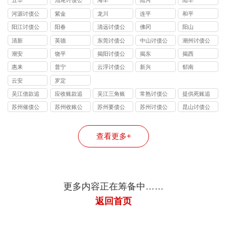
五华
汕尾讨债公
海丰
陆河
陆丰
司
河源讨债公
紫金
龙川
连平
和平
司
阳江讨债公
阳春
清远讨债公
佛冈
阳山
司
司
清新
英德
东莞讨债公
中山讨债公
潮州讨债公
司
司
司
潮安
饶平
揭阳讨债公
揭东
揭西
司
惠来
普宁
云浮讨债公
新兴
郁南
司
云安
罗定
吴江借款追
应收账款追
吴江三角账
常熟讨债公
提供死账追
讨
讨
追收
司
收
苏州催债公
苏州收账公
苏州要债公
苏州讨债公
昆山讨债公
司
司
司
司
司
查看更多+
更多内容正在筹备中……
返回首页