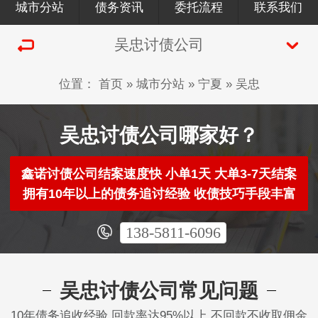
城市分站
债务资讯
委托流程
联系我们
吴忠讨债公司
位置：
首页
»
城市分站
»
宁夏
»
吴忠
吴忠讨债公司哪家好？
鑫诺讨债公司结案速度快 小单1天 大单3-7天结案
拥有10年以上的债务追讨经验 收债技巧手段丰富
138-5811-6096
吴忠讨债公司常见问题
10年债务追收经验 回款率达95%以上 不回款不收取佣金